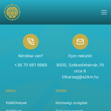
Footer
Kérdése van?
Írjon nekünk!
+36 70 661 9989
8000, Székesfehérvár, Fő
utca 6.
titkarsag@szikm.hu
Menü
SZIKM
Kiállítóhelyek
Közösségi szolgálat
Kiállítások
Civil szervezetek