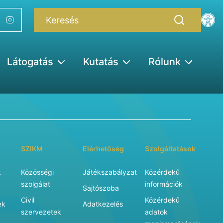
Látogatás
Kutatás
Rólunk
SZIKM
Elérhetőség
Szolgáltatások
k
Közösségi
Játékszabályzat
Közérdekű
szolgálat
információk
Sajtószoba
Civil
Közérdekű
ek
Adatkezelés
szervezetek
adatok