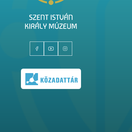
Kiállítóhelyek
Kiállítások
Gyűjtemények
Magazin
Kutatás
Rólunk