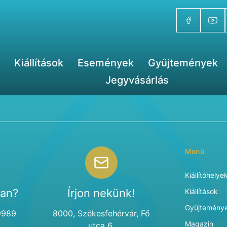
Kiállítások
Események
Gyűjtemények
Jegyvásárlás
Menü
Kiállítóhelye
van?
Írjon nekünk!
Kiállítások
Gyűjtemény
9989
8000, Székesfehérvár, Fő
Magazin
utca 6.