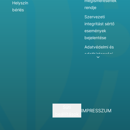
megismerésének
Helyszín
rendje
bérlés
Szervezeti
integritást sértő
események
bejelentése
Adatvédelmi és
adatbiztonsági
szabályzat
Adatkezelés
Játékszabályzat
Vármegyei
hatókörű városi
múzeum
Süti
szolgáltatásai
IMPRESSZUM
beállítások