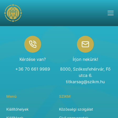
Footer
Kérdése van?
Írjon nekünk!
+36 70 661 9989
8000, Székesfehérvár, Fő
utca 6.
titkarsag@szikm.hu
Menü
SZIKM
Kiállítóhelyek
Közösségi szolgálat
Kiállítások
Civil szervezetek