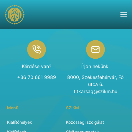
Footer
Kérdése van?
Írjon nekünk!
+36 70 661 9989
8000, Székesfehérvár, Fő
utca 6.
titkarsag@szikm.hu
Menü
SZIKM
Kiállítóhelyek
Közösségi szolgálat
Kiállítások
Civil szervezetek