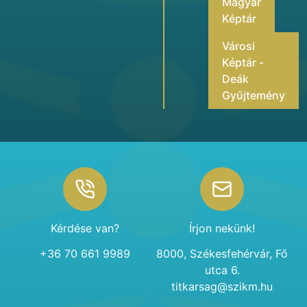
Magyar
Képtár
Városi
Képtár -
Deák
Gyűjtemény
Footer
Kérdése van?
Írjon nekünk!
+36 70 661 9989
8000, Székesfehérvár, Fő
utca 6.
titkarsag@szikm.hu