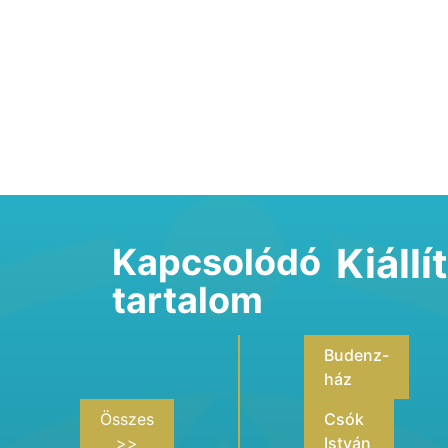
Kiáll
Kapcsolódó
tartalom
Budenz-
ház
Összes
Csók
>>
István