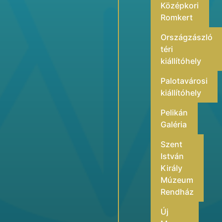
Középkori
Romkert
Országzászló
téri
kiállítóhely
Palotavárosi
kiállítóhely
Pelikán
Galéria
Szent
István
Király
Múzeum
Rendház
Új