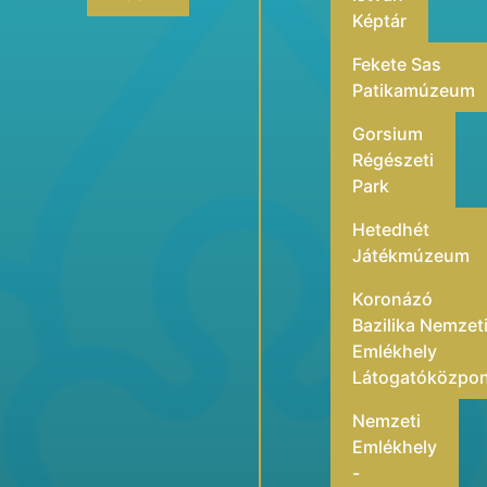
Képtár
Fekete Sas
Patikamúzeum
Gorsium
Régészeti
Park
Hetedhét
Játékmúzeum
Koronázó
Bazilika Nemzet
Emlékhely
Látogatóközpo
Nemzeti
Emlékhely
-