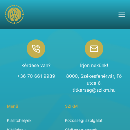
Footer
Kérdése van?
Írjon nekünk!
+36 70 661 9989
8000, Székesfehérvár, Fő
utca 6.
titkarsag@szikm.hu
Menü
SZIKM
Kiállítóhelyek
Közösségi szolgálat
Kiállítások
Civil szervezetek