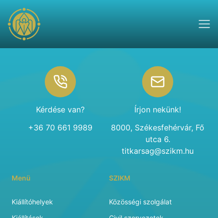
Footer
Kérdése van?
Írjon nekünk!
+36 70 661 9989
8000, Székesfehérvár, Fő
utca 6.
titkarsag@szikm.hu
Menü
SZIKM
Kiállítóhelyek
Közösségi szolgálat
Kiállítások
Civil szervezetek