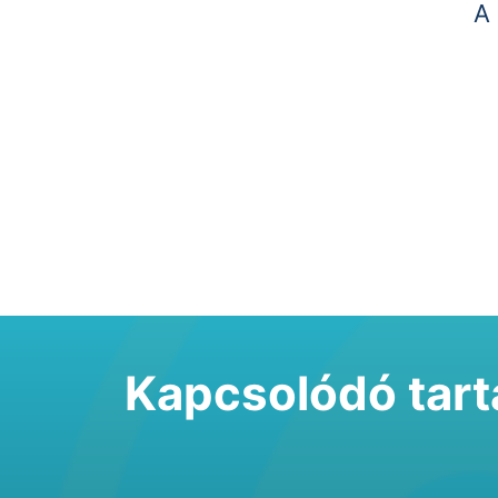
A 
Kapcsolódó tar