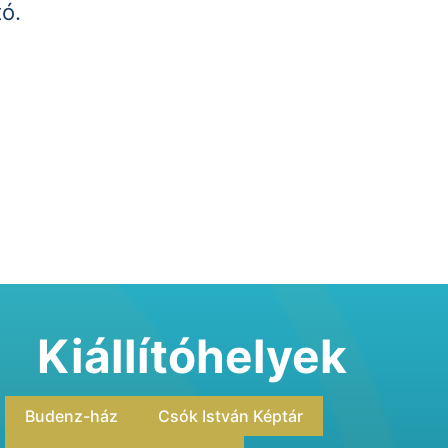
tó.
Kiállítóhelyek
Budenz-ház
Csók István Képtár