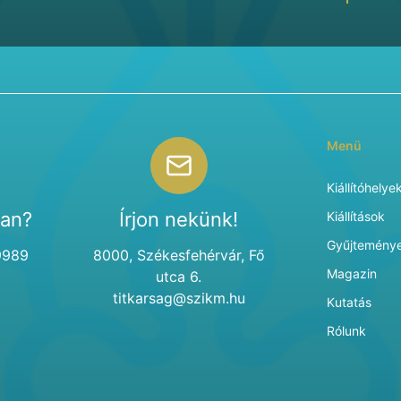
Menü
Kiállítóhelye
van?
Írjon nekünk!
Kiállítások
Gyűjtemény
9989
8000, Székesfehérvár, Fő
Magazin
utca 6.
titkarsag@szikm.hu
Kutatás
Rólunk