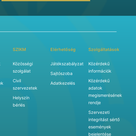
SZIKM
Elérhetőség
Szolgáltatások
k
Közösségi
Játékszabályzat
Közérdekű
szolgálat
információk
Sajtószoba
Civil
Közérdekű
ek
Adatkezelés
szervezetek
adatok
megismerésének
Helyszín
rendje
bérlés
Szervezeti
integritást sértő
események
bejelentése