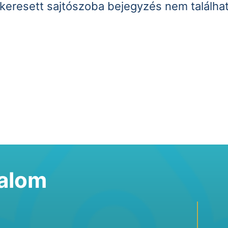
keresett sajtószoba bejegyzés nem találha
talom