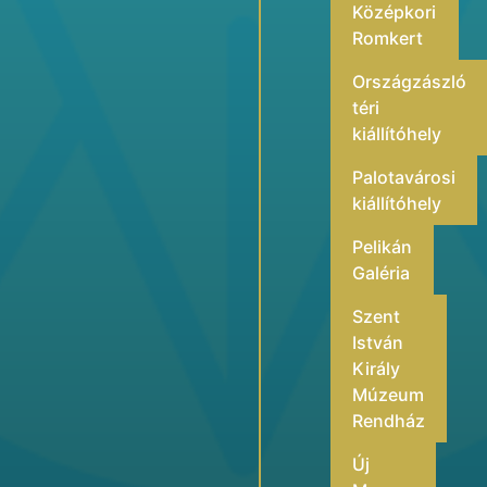
Középkori
Romkert
Országzászló
téri
kiállítóhely
Palotavárosi
kiállítóhely
Pelikán
Galéria
Szent
István
Király
Múzeum
Rendház
Új