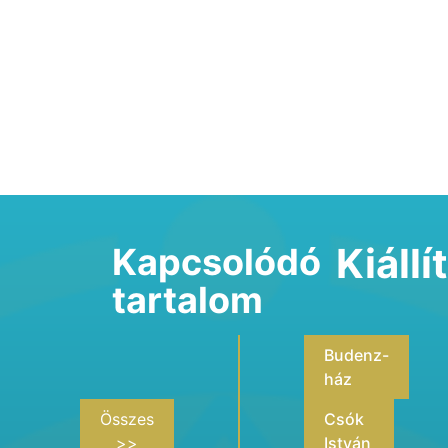
Kiáll
Kapcsolódó
tartalom
Budenz-
ház
Összes
Csók
>>
István