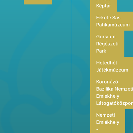
Képtár
Fekete Sas
Patikamúzeum
Gorsium
Régészeti
Park
Hetedhét
Játékmúzeum
Koronázó
Bazilika Nemzet
Emlékhely
Látogatóközpo
Nemzeti
Emlékhely
-