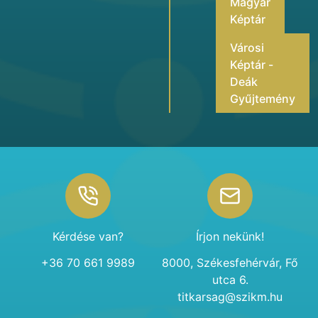
Magyar
Képtár
Városi
Képtár -
Deák
Gyűjtemény
Footer
Kérdése van?
Írjon nekünk!
+36 70 661 9989
8000, Székesfehérvár, Fő
utca 6.
titkarsag@szikm.hu