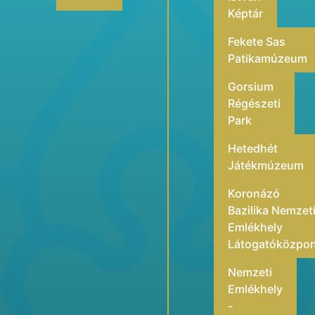
Képtár
Fekete Sas
Patikamúzeum
Gorsium
Régészeti
Park
Hetedhét
Játékmúzeum
Koronázó
Bazilika Nemzet
Emlékhely
Látogatóközpo
Nemzeti
Emlékhely
-