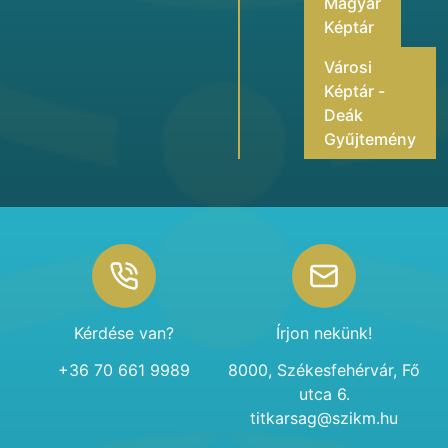
Magyar
Képtár
Városi
Képtár -
Deák
Gyűjtemény
Footer
Kérdése van?
Írjon nekünk!
+36 70 661 9989
8000, Székesfehérvár, Fő
utca 6.
titkarsag@szikm.hu