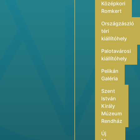
Középkori
Romkert
Országzászló
téri
kiállítóhely
Palotavárosi
kiállítóhely
Pelikán
Galéria
Szent
István
Király
Múzeum
Rendház
Új