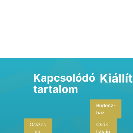
Kiáll
Kapcsolódó
tartalom
Budenz-
ház
Összes
Csók
>>
István