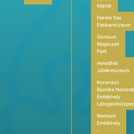
Képtár
Fekete Sas
Patikamúzeum
Gorsium
Régészeti
Park
Hetedhét
Játékmúzeum
Koronázó
Bazilika Nemzet
Emlékhely
Látogatóközpo
Nemzeti
Emlékhely
-