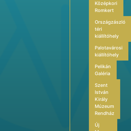
Középkori
Romkert
Országzászló
téri
kiállítóhely
Palotavárosi
kiállítóhely
Pelikán
Galéria
Szent
István
Király
Múzeum
Rendház
Új