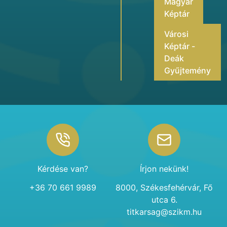
Magyar
Képtár
Városi
Képtár -
Deák
Gyűjtemény
Footer
Kérdése van?
Írjon nekünk!
+36 70 661 9989
8000, Székesfehérvár, Fő
utca 6.
titkarsag@szikm.hu