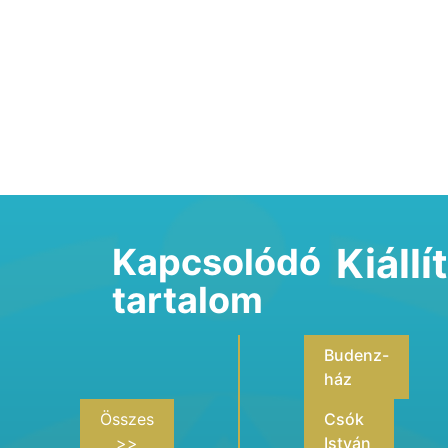
Kiáll
Kapcsolódó
tartalom
Budenz-
ház
Összes
Csók
>>
István