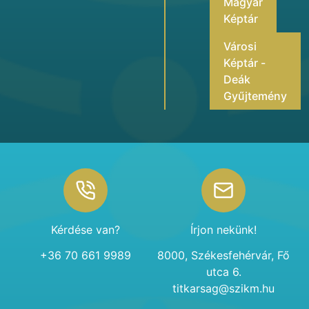
Magyar
Képtár
Városi
Képtár -
Deák
Gyűjtemény
Footer
Kérdése van?
Írjon nekünk!
+36 70 661 9989
8000, Székesfehérvár, Fő
utca 6.
titkarsag@szikm.hu