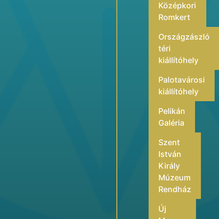
Középkori
Romkert
Országzászló
téri
kiállítóhely
Palotavárosi
kiállítóhely
Pelikán
Galéria
Szent
István
Király
Múzeum
Rendház
Új