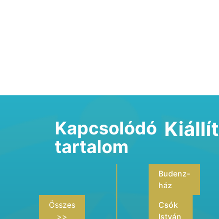
Kiáll
Kapcsolódó
tartalom
Budenz-
ház
Összes
Csók
>>
István