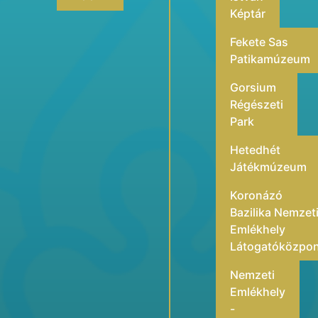
Képtár
Fekete Sas
Patikamúzeum
Gorsium
Régészeti
Park
Hetedhét
Játékmúzeum
Koronázó
Bazilika Nemzet
Emlékhely
Látogatóközpo
Nemzeti
Emlékhely
-