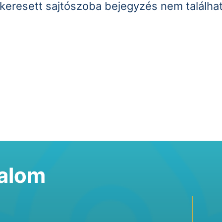
keresett sajtószoba bejegyzés nem találha
talom