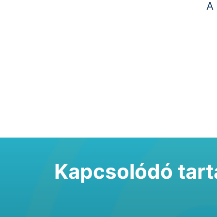
A 
Kapcsolódó tar