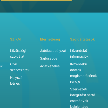
SZIKM
Elérhetőség
Szolgáltatások
k
Közösségi
Játékszabályzat
Közérdekű
szolgálat
információk
Sajtószoba
Civil
Közérdekű
ek
Adatkezelés
szervezetek
adatok
megismerésének
Helyszín
rendje
bérlés
Szervezeti
integritást sértő
események
bejelentése