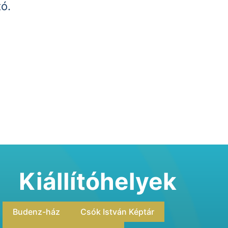
tó.
Kiállítóhelyek
Budenz-ház
Csók István Képtár