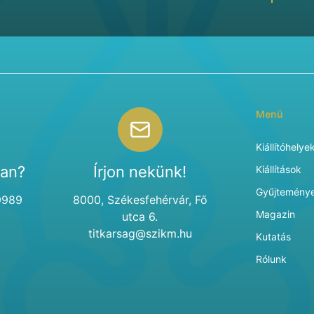
Menü
Kiállítóhelye
van?
Írjon nekünk!
Kiállítások
Gyűjtemény
9989
8000, Székesfehérvár, Fő
Magazin
utca 6.
titkarsag@szikm.hu
Kutatás
Rólunk