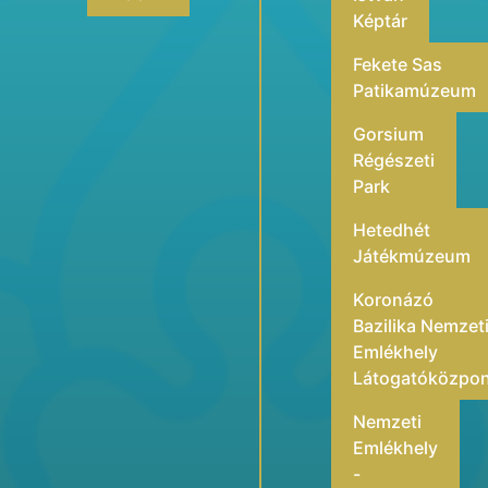
Képtár
Fekete Sas
Patikamúzeum
Gorsium
Régészeti
Park
Hetedhét
Játékmúzeum
Koronázó
Bazilika Nemzet
Emlékhely
Látogatóközpo
Nemzeti
Emlékhely
-