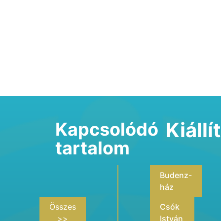
Kiáll
Kapcsolódó
tartalom
Budenz-
ház
Összes
Csók
>>
István