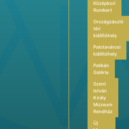
Középkori
Romkert
Országzászló
téri
kiállítóhely
Palotavárosi
kiállítóhely
Pelikán
Galéria
Szent
István
Király
Múzeum
Rendház
Új