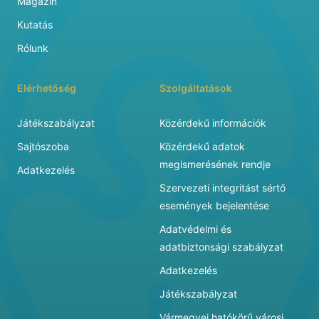
Magazin
Kutatás
Rólunk
Elérhetőség
Szolgáltatások
Játékszabályzat
Közérdekű információk
Sajtószoba
Közérdekű adatok
megismerésének rendje
Adatkezelés
Szervezeti integritást sértő
események bejelentése
Adatvédelmi és
adatbiztonsági szabályzat
Adatkezelés
Játékszabályzat
Vármegyei hatókörű városi