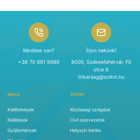
Footer
Kérdése van?
Írjon nekünk!
+36 70 661 9989
8000, Székesfehérvár, Fő
utca 6.
titkarsag@szikm.hu
Menü
SZIKM
Kiállítóhelyek
Közösségi szolgálat
Kiállítások
Civil szervezetek
Gyűjtemények
Helyszín bérlés