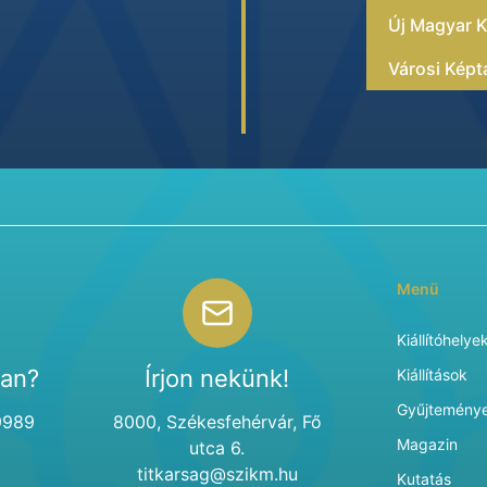
Új Magyar K
Városi Képt
Menü
Kiállítóhelye
van?
Írjon nekünk!
Kiállítások
Gyűjtemény
9989
8000, Székesfehérvár, Fő
Magazin
utca 6.
titkarsag@szikm.hu
Kutatás