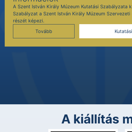
A Szent István Király Múzeum Kutatási Szabályzata ku
Szabályzat a Szent István Király Múzeum Szervezet
részét képezi.
Tovább
Kutatás
A kiállítás 