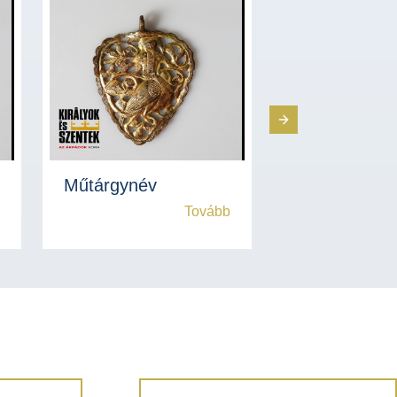
Next Slide
Műtárgynév
Műtárgynév
Tovább