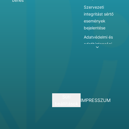
bérlés
Szervezeti
integritást sértő
események
bejelentése
Adatvédelmi és
adatbiztonsági
szabályzat
Adatkezelés
Játékszabályzat
Vármegyei
hatókörű városi
múzeum
Süti
szolgáltatásai
IMPRESSZUM
beállítások