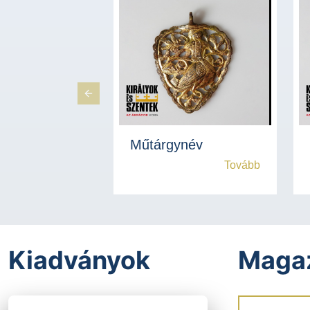
Previous Slide
Műtárgynév
Tovább
Kiadványok
Maga