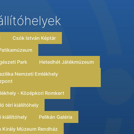
állítóhelyek
z
Csók István Képtár
 Patikamúzeum
észeti Park
Hetedhét Játékmúzeum
zilika Nemzeti Emlékhely
zpont
ékhely - Középkori Romkert
 téri kiállítóhely
 kiállítóhely
Pelikán Galéria
án Király Múzeum Rendház