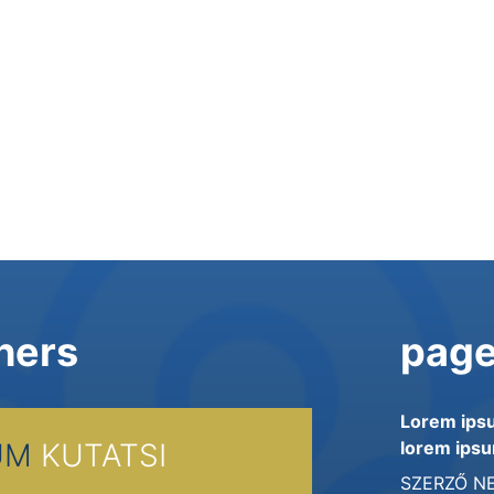
hers
page
Lorem ips
EUM
KUTATSI
lorem ipsu
SZERZŐ N