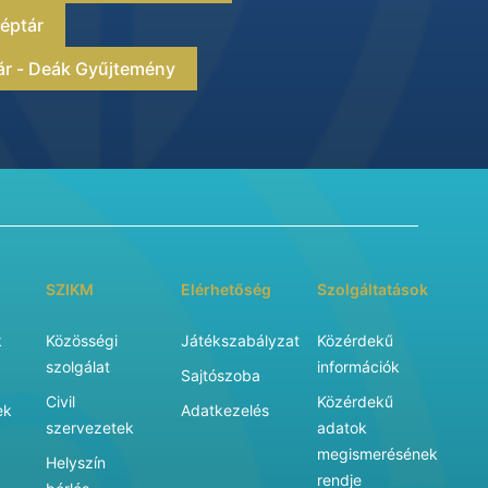
éptár
ár - Deák Gyűjtemény
SZIKM
Elérhetőség
Szolgáltatások
k
Közösségi
Játékszabályzat
Közérdekű
szolgálat
információk
Sajtószoba
Civil
Közérdekű
ek
Adatkezelés
szervezetek
adatok
megismerésének
Helyszín
rendje