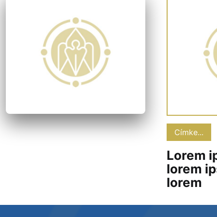
Címke...
Lorem i
lorem i
lorem