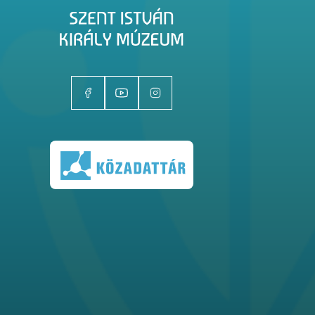
Kiállítóhelyek
Kiállítások
Gyűjtemények
Magazin
Kutatás
Rólunk