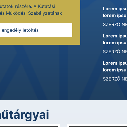
tatók részére. A Kutatási
Lorem ips
i és Működési Szabályzatának
lorem ipsu
SZERZŐ N
i engedély letöltés
Lorem ips
lorem ipsu
SZERZŐ N
Lorem ips
lorem ipsu
SZERZŐ N
műtárgyai