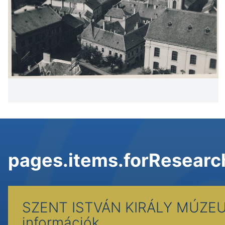
pages.items.forResearc
SZENT ISTVÁN KIRÁLY MÚZ
információk