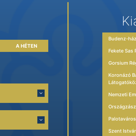
Ki
Budenz-há
A HÉTEN
Fekete Sas
Gorsium Rég
Koronázó Ba
Látogatókö
Nemzeti Eml
Országzászló
Palotavárosi
Szent Istv