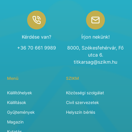
Footer
Kérdése van?
Írjon nekünk!
+36 70 661 9989
8000, Székesfehérvár, Fő
utca 6.
titkarsag@szikm.hu
Menü
SZIKM
Kiállítóhelyek
Közösségi szolgálat
Kiállítások
Civil szervezetek
Gyűjtemények
Helyszín bérlés
Magazin
Kutatás