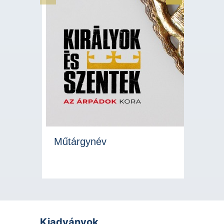
Previous Slide
Next Slide
Műtárgynév
Kiadványok