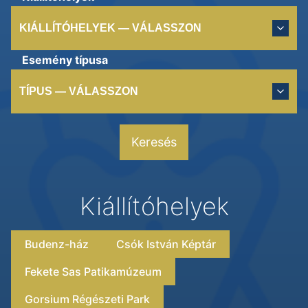
KIÁLLÍTÓHELYEK — VÁLASSZON
Esemény típusa
TÍPUS — VÁLASSZON
Keresés
Kiállítóhelyek
Budenz-ház
Csók István Képtár
Fekete Sas Patikamúzeum
Gorsium Régészeti Park