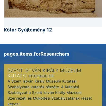
Kőtár Gyűjtemény 12
pages.items.forResearchers
SZENT ISTVÁN KIRÁLY MÚZEUM
KUTATSI
információk
A Szent István Király Múzeum Kutatási
Szabályzata kutatók részére. A Kutatási
Szabályzat a Szent István Király Múzeum
Szervezeti és Működési Szabályzatának részét
képezi.