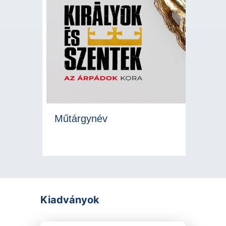
Műtárgynév
Kiadványok