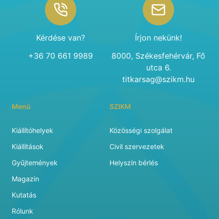
Kérdése van?
Írjon nekünk!
+36 70 661 9989
8000, Székesfehérvár, Fő
utca 6.
titkarsag@szikm.hu
Menü
SZIKM
Kiállítóhelyek
Közösségi szolgálat
Kiállítások
Civil szervezetek
Gyűjtemények
Helyszín bérlés
Magazin
Kutatás
Rólunk