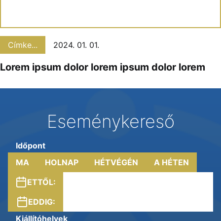
Címke...
2024. 01. 01.
Lorem ipsum dolor lorem ipsum dolor lorem
Eseménykereső
Időpont
MA
HOLNAP
HÉTVÉGÉN
A HÉTEN
ETTŐL:
EDDIG:
Kiállítóhelyek