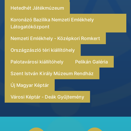
Hetedhét Játékmúzeum
Koronázó Bazilika Nemzeti Emlékhely
Látogatóközpont
Nemzeti Emlékhely - Középkori Romkert
Országzászló téri kiállítóhely
Palotavárosi kiállítóhely
Pelikán Galéria
Szent István Király Múzeum Rendház
Új Magyar Képtár
Városi Képtár - Deák Gyűjtemény
Footer