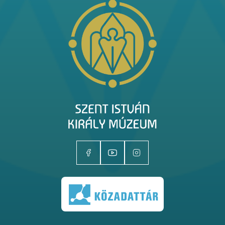
Kiállítóhelyek
Kiállítások
Gyűjtemények
Magazin
Kutatás
Rólunk