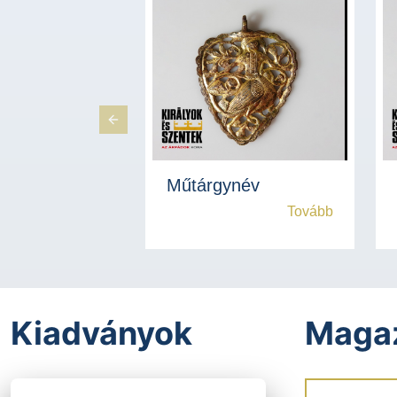
Previous Slide
Műtárgynév
Tovább
Kiadványok
Maga