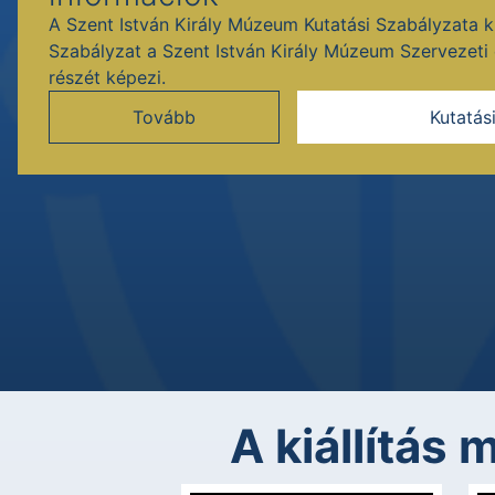
A Szent István Király Múzeum Kutatási Szabályzata ku
Szabályzat a Szent István Király Múzeum Szervezet
részét képezi.
Tovább
Kutatás
A kiállítás 