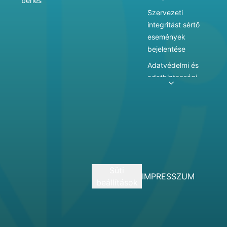
bérlés
Szervezeti
integritást sértő
események
bejelentése
Adatvédelmi és
adatbiztonsági
szabályzat
Adatkezelés
Játékszabályzat
Vármegyei
hatókörű városi
múzeum
Süti
szolgáltatásai
IMPRESSZUM
beállítások