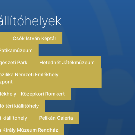
állítóhelyek
z
Csók István Képtár
 Patikamúzeum
észeti Park
Hetedhét Játékmúzeum
zilika Nemzeti Emlékhely
zpont
ékhely - Középkori Romkert
 téri kiállítóhely
 kiállítóhely
Pelikán Galéria
án Király Múzeum Rendház