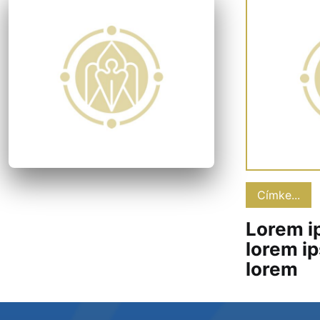
Címke...
Lorem i
lorem i
lorem