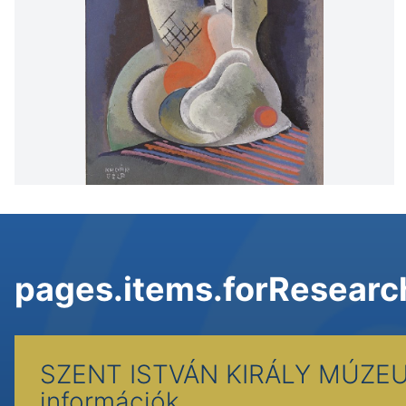
pages.items.forResearc
SZENT ISTVÁN KIRÁLY MÚZ
információk