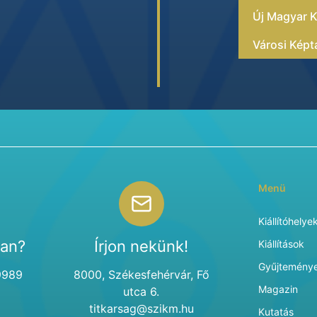
Új Magyar K
Városi Képt
Menü
Kiállítóhelye
van?
Írjon nekünk!
Kiállítások
Gyűjtemény
9989
8000, Székesfehérvár, Fő
Magazin
utca 6.
titkarsag@szikm.hu
Kutatás