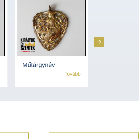
Next Slide
Műtárgynév
Műtárgynév
Tovább