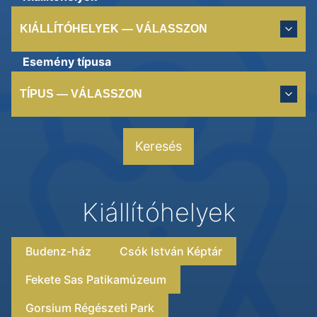
KIÁLLÍTÓHELYEK — VÁLASSZON
Esemény típusa
TÍPUS — VÁLASSZON
Keresés
Kiállítóhelyek
Budenz-ház
Csók István Képtár
Fekete Sas Patikamúzeum
Gorsium Régészeti Park