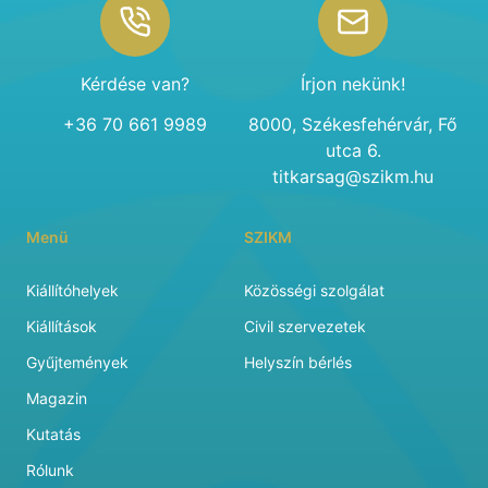
Kérdése van?
Írjon nekünk!
+36 70 661 9989
8000, Székesfehérvár, Fő
utca 6.
titkarsag@szikm.hu
Menü
SZIKM
Kiállítóhelyek
Közösségi szolgálat
Kiállítások
Civil szervezetek
Gyűjtemények
Helyszín bérlés
Magazin
Kutatás
Rólunk