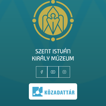
Kiállítóhelyek
Kiállítások
Gyűjtemények
Magazin
Kutatás
Rólunk