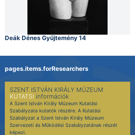
Deák Dénes Gyűjtemény 14
pages.items.forResearchers
SZENT ISTVÁN KIRÁLY MÚZEUM
KUTATSI
információk
A Szent István Király Múzeum Kutatási
Szabályzata kutatók részére. A Kutatási
Szabályzat a Szent István Király Múzeum
Szervezeti és Működési Szabályzatának részét
képezi.