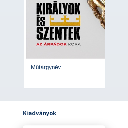
Műtárgynév
Kiadványok