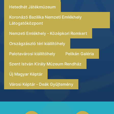
Hetedhét Játékmúzeum
Koronázó Bazilika Nemzeti Emlékhely
Látogatóközpont
Nemzeti Emlékhely - Középkori Romkert
Országzászló téri kiállítóhely
Palotavárosi kiállítóhely
Pelikán Galéria
Szent István Király Múzeum Rendház
Új Magyar Képtár
Városi Képtár - Deák Gyűjtemény
Footer