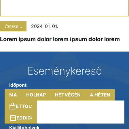
Címke...
2024. 01. 01.
Lorem ipsum dolor lorem ipsum dolor lorem
Eseménykereső
Időpont
MA
HOLNAP
HÉTVÉGÉN
A HÉTEN
ETTŐL:
EDDIG:
Kiállítóhelyek