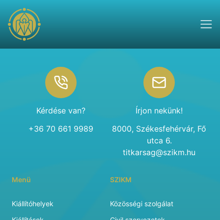
Footer
Kérdése van?
Írjon nekünk!
+36 70 661 9989
8000, Székesfehérvár, Fő
utca 6.
titkarsag@szikm.hu
Menü
SZIKM
Kiállítóhelyek
Közösségi szolgálat
Kiállítások
Civil szervezetek