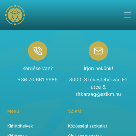
Footer
Kérdése van?
Írjon nekünk!
+36 70 661 9989
8000, Székesfehérvár, Fő
utca 6.
titkarsag@szikm.hu
Menü
SZIKM
Kiállítóhelyek
Közösségi szolgálat
Kiállítások
Civil szervezetek