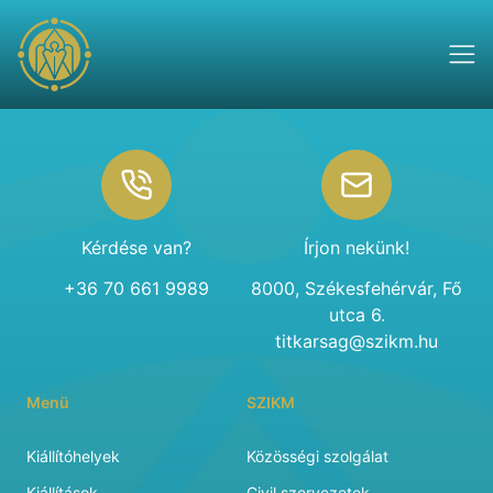
Footer
Kérdése van?
Írjon nekünk!
+36 70 661 9989
8000, Székesfehérvár, Fő
utca 6.
titkarsag@szikm.hu
Menü
SZIKM
Kiállítóhelyek
Közösségi szolgálat
Kiállítások
Civil szervezetek