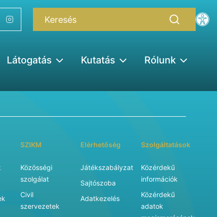
Látogatás
Kutatás
Rólunk
SZIKM
Elérhetőség
Szolgáltatások
k
Közösségi
Játékszabályzat
Közérdekű
szolgálat
információk
Sajtószoba
Civil
Közérdekű
ek
Adatkezelés
szervezetek
adatok