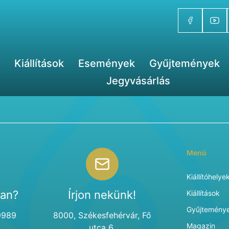
Kiállítások
Események
Gyűjtemények
Jegyvásárlás
Menü
Kiállítóhelye
van?
Írjon nekünk!
Kiállítások
Gyűjtemény
9989
8000, Székesfehérvár, Fő
Magazin
utca 6.