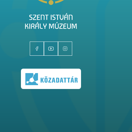
Kiállítóhelyek
Kiállítások
Gyűjtemények
Magazin
Kutatás
Rólunk