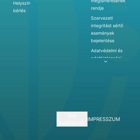
megismerésének
Helyszín
rendje
bérlés
Szervezeti
integritást sértő
események
bejelentése
Adatvédelmi és
adatbiztonsági
szabályzat
Adatkezelés
Játékszabályzat
Vármegyei
hatókörű városi
múzeum
Süti
szolgáltatásai
IMPRESSZUM
beállítások