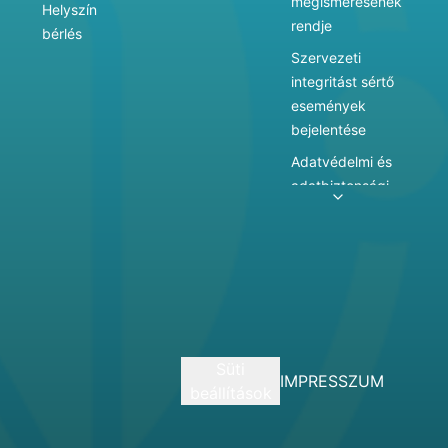
megismerésének
Helyszín
rendje
bérlés
Szervezeti
integritást sértő
események
bejelentése
Adatvédelmi és
adatbiztonsági
szabályzat
Adatkezelés
Játékszabályzat
Vármegyei
hatókörű városi
múzeum
Süti
szolgáltatásai
IMPRESSZUM
beállítások