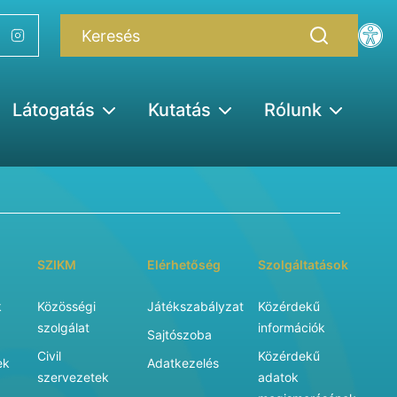
Látogatás
Kutatás
Rólunk
SZIKM
Elérhetőség
Szolgáltatások
k
Közösségi
Játékszabályzat
Közérdekű
szolgálat
információk
Sajtószoba
Civil
Közérdekű
ek
Adatkezelés
szervezetek
adatok