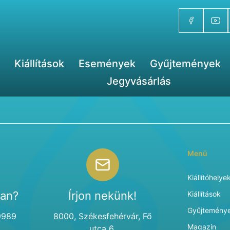
Kiállítások
Események
Gyűjtemények
Jegyvásárlás
Menü
Kiállítóhelye
van?
Írjon nekünk!
Kiállítások
Gyűjtemény
9989
8000, Székesfehérvár, Fő
Magazin
utca 6.