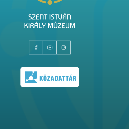
Kiállítóhelyek
Kiállítások
Gyűjtemények
Magazin
Kutatás
Rólunk