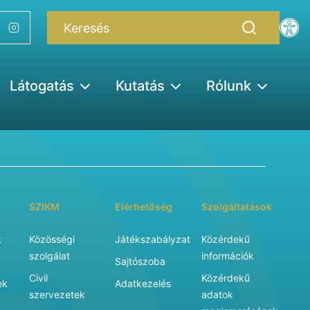
Látogatás
Kutatás
Rólunk
SZIKM
Elérhetőség
Szolgáltatások
k
Közösségi
Játékszabályzat
Közérdekű
szolgálat
információk
Sajtószoba
Civil
Közérdekű
ek
Adatkezelés
szervezetek
adatok