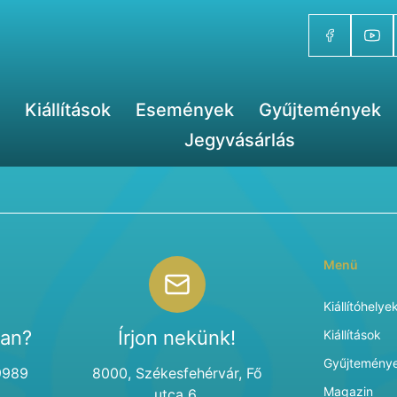
Kiállítások
Események
Gyűjtemények
Jegyvásárlás
Menü
Kiállítóhelye
van?
Írjon nekünk!
Kiállítások
Gyűjtemény
9989
8000, Székesfehérvár, Fő
Magazin
utca 6.