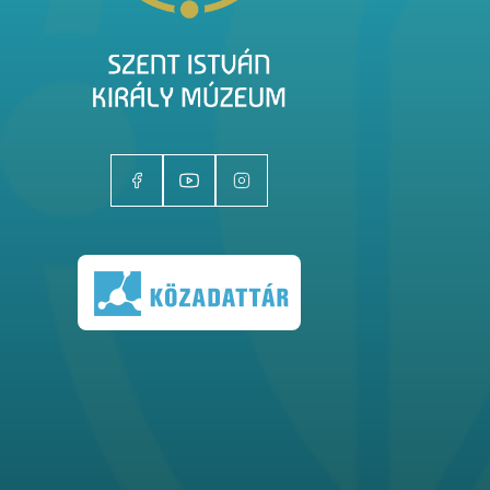
Kiállítóhelyek
Kiállítások
Gyűjtemények
Magazin
Kutatás
Rólunk