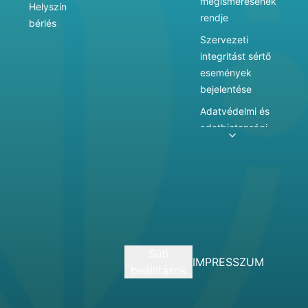
megismerésének
Helyszín
rendje
bérlés
Szervezeti
integritást sértő
események
bejelentése
Adatvédelmi és
adatbiztonsági
szabályzat
Adatkezelés
Játékszabályzat
Vármegyei
hatókörű városi
múzeum
Süti
szolgáltatásai
IMPRESSZUM
beállítások