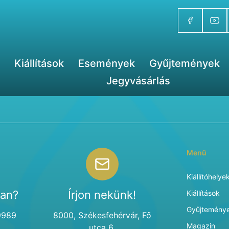
Kiállítások
Események
Gyűjtemények
Jegyvásárlás
Menü
Kiállítóhelye
van?
Írjon nekünk!
Kiállítások
Gyűjtemény
9989
8000, Székesfehérvár, Fő
Magazin
utca 6.