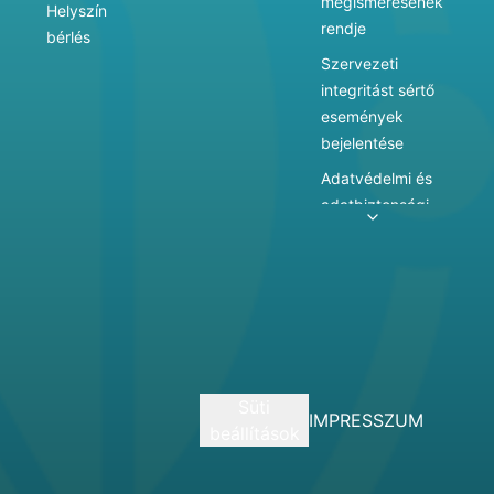
megismerésének
Helyszín
rendje
bérlés
Szervezeti
integritást sértő
események
bejelentése
Adatvédelmi és
adatbiztonsági
szabályzat
Adatkezelés
Játékszabályzat
Vármegyei
hatókörű városi
múzeum
Süti
szolgáltatásai
IMPRESSZUM
beállítások