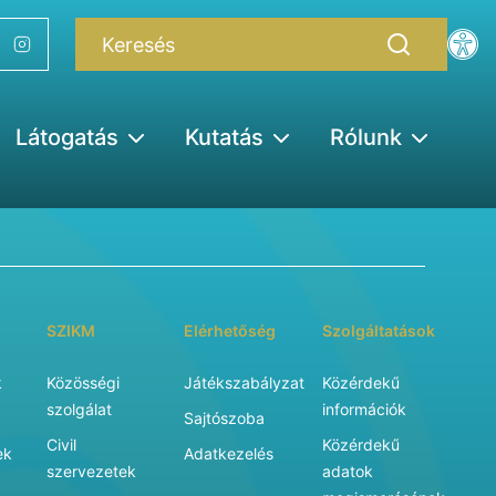
Látogatás
Kutatás
Rólunk
SZIKM
Elérhetőség
Szolgáltatások
k
Közösségi
Játékszabályzat
Közérdekű
szolgálat
információk
Sajtószoba
Civil
Közérdekű
ek
Adatkezelés
szervezetek
adatok