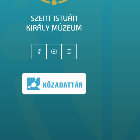
Kiállítóhelyek
Kiállítások
Gyűjtemények
Magazin
Kutatás
Rólunk