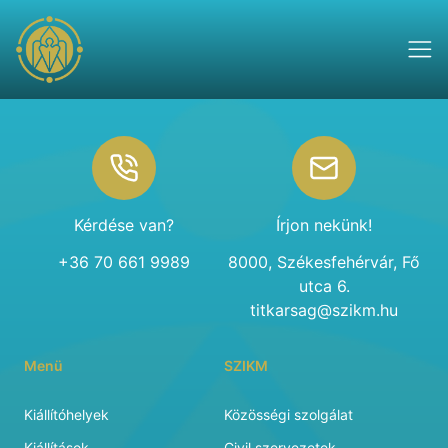
Footer
Kérdése van?
Írjon nekünk!
+36 70 661 9989
8000, Székesfehérvár, Fő
utca 6.
titkarsag@szikm.hu
Menü
SZIKM
Kiállítóhelyek
Közösségi szolgálat
Kiállítások
Civil szervezetek