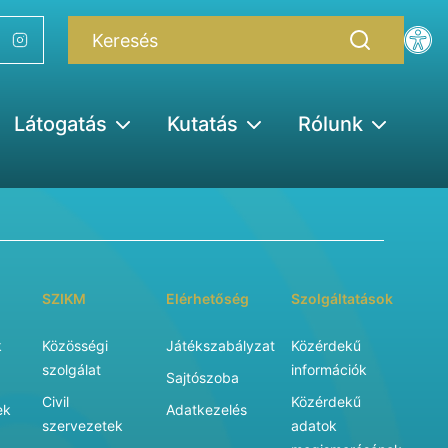
Látogatás
Kutatás
Rólunk
SZIKM
Elérhetőség
Szolgáltatások
k
Közösségi
Játékszabályzat
Közérdekű
szolgálat
információk
Sajtószoba
Civil
Közérdekű
ek
Adatkezelés
szervezetek
adatok