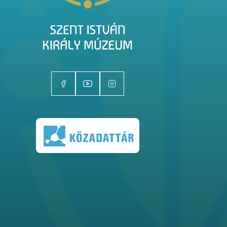
Kiállítóhelyek
Kiállítások
Gyűjtemények
Magazin
Kutatás
Rólunk