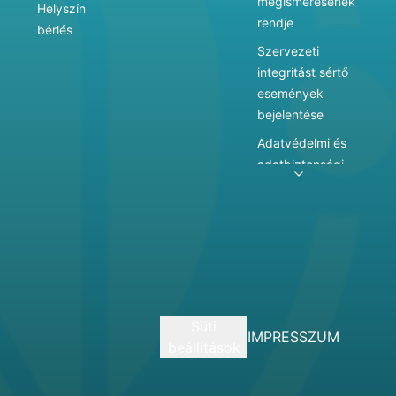
megismerésének
Helyszín
rendje
bérlés
Szervezeti
integritást sértő
események
bejelentése
Adatvédelmi és
adatbiztonsági
szabályzat
Adatkezelés
Játékszabályzat
Vármegyei
hatókörű városi
múzeum
Süti
szolgáltatásai
IMPRESSZUM
beállítások