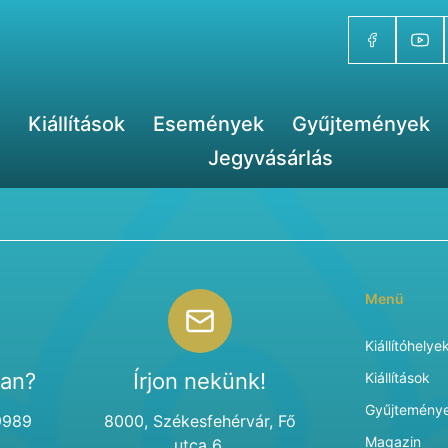
Kiállítások
Események
Gyűjtemények
Jegyvásárlás
Menü
Kiállítóhelye
van?
Írjon nekünk!
Kiállítások
Gyűjtemény
9989
8000, Székesfehérvár, Fő
Magazin
utca 6.