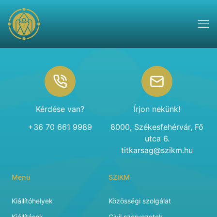
Footer
Kérdése van?
Írjon nekünk!
+36 70 661 9989
8000, Székesfehérvár, Fő
utca 6.
titkarsag@szikm.hu
Menü
SZIKM
Kiállítóhelyek
Közösségi szolgálat
Kiállítások
Civil szervezetek