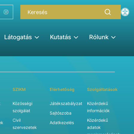
Látogatás
Kutatás
Rólunk
SZIKM
Elérhetőség
Szolgáltatások
k
Közösségi
Játékszabályzat
Közérdekű
szolgálat
információk
Sajtószoba
Civil
Közérdekű
ek
Adatkezelés
szervezetek
adatok