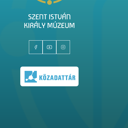
Kiállítóhelyek
Kiállítások
Gyűjtemények
Magazin
Kutatás
Rólunk