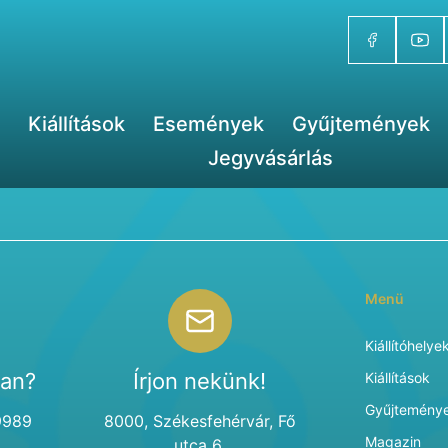
Kiállítások
Események
Gyűjtemények
Jegyvásárlás
Menü
Kiállítóhelye
van?
Írjon nekünk!
Kiállítások
Gyűjtemény
9989
8000, Székesfehérvár, Fő
Magazin
utca 6.