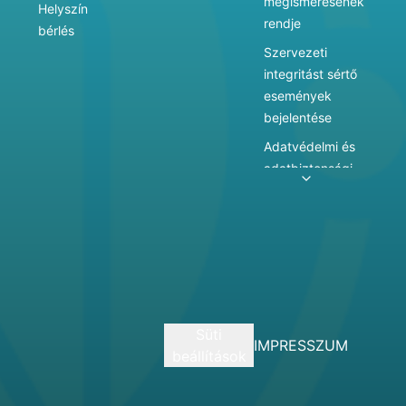
megismerésének
Helyszín
rendje
bérlés
Szervezeti
integritást sértő
események
bejelentése
Adatvédelmi és
adatbiztonsági
szabályzat
Adatkezelés
Játékszabályzat
Vármegyei
hatókörű városi
múzeum
Süti
szolgáltatásai
IMPRESSZUM
beállítások