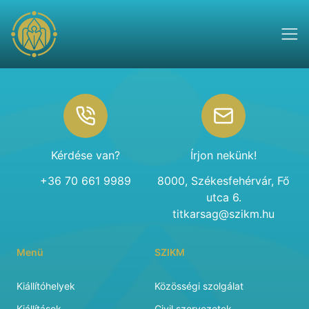
Footer
Kérdése van?
Írjon nekünk!
+36 70 661 9989
8000, Székesfehérvár, Fő
utca 6.
titkarsag@szikm.hu
Menü
SZIKM
Kiállítóhelyek
Közösségi szolgálat
Kiállítások
Civil szervezetek