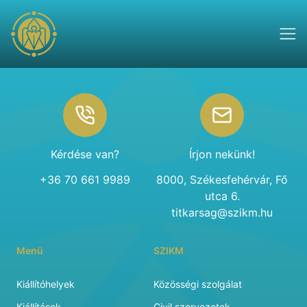
Footer
Kérdése van?
Írjon nekünk!
+36 70 661 9989
8000, Székesfehérvár, Fő
utca 6.
titkarsag@szikm.hu
Menü
SZIKM
Kiállítóhelyek
Közösségi szolgálat
Kiállítások
Civil szervezetek