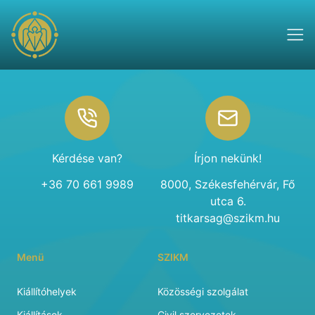
Footer
Kérdése van?
Írjon nekünk!
+36 70 661 9989
8000, Székesfehérvár, Fő
utca 6.
titkarsag@szikm.hu
Menü
SZIKM
Kiállítóhelyek
Közösségi szolgálat
Kiállítások
Civil szervezetek