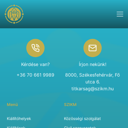
Footer
Kérdése van?
Írjon nekünk!
+36 70 661 9989
8000, Székesfehérvár, Fő
utca 6.
titkarsag@szikm.hu
Menü
SZIKM
Kiállítóhelyek
Közösségi szolgálat
Kiállítások
Civil szervezetek