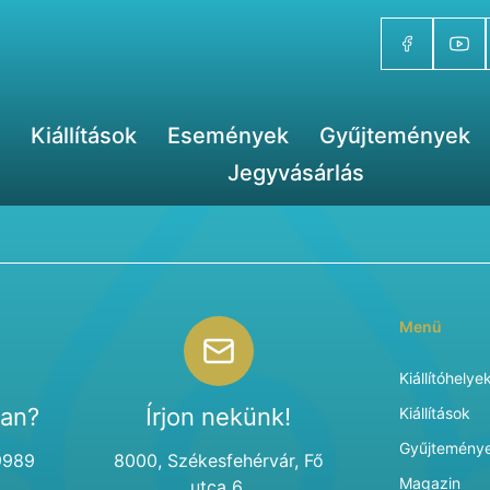
Kiállítások
Események
Gyűjtemények
Jegyvásárlás
Menü
Kiállítóhelye
van?
Írjon nekünk!
Kiállítások
Gyűjtemény
9989
8000, Székesfehérvár, Fő
Magazin
utca 6.