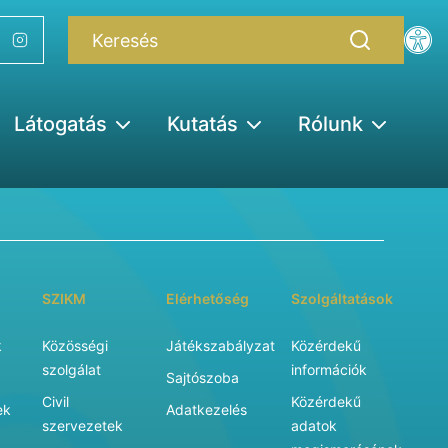
Látogatás
Kutatás
Rólunk
SZIKM
Elérhetőség
Szolgáltatások
k
Közösségi
Játékszabályzat
Közérdekű
szolgálat
információk
Sajtószoba
Civil
Közérdekű
ek
Adatkezelés
szervezetek
adatok