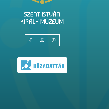
Kiállítóhelyek
Kiállítások
Gyűjtemények
Magazin
Kutatás
Rólunk