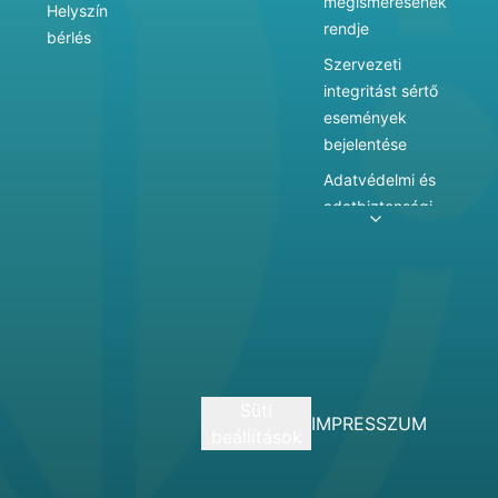
megismerésének
Helyszín
rendje
bérlés
Szervezeti
integritást sértő
események
bejelentése
Adatvédelmi és
adatbiztonsági
szabályzat
Adatkezelés
Játékszabályzat
Vármegyei
hatókörű városi
múzeum
Süti
szolgáltatásai
IMPRESSZUM
beállítások