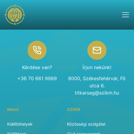
Footer
Kérdése van?
Írjon nekünk!
+36 70 661 9989
8000, Székesfehérvár, Fő
utca 6.
titkarsag@szikm.hu
Menü
SZIKM
Kiállítóhelyek
Közösségi szolgálat
Kiállítások
Civil szervezetek