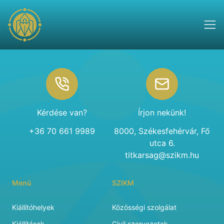
Footer
Kérdése van?
Írjon nekünk!
+36 70 661 9989
8000, Székesfehérvár, Fő
utca 6.
titkarsag@szikm.hu
Menü
SZIKM
Kiállítóhelyek
Közösségi szolgálat
Kiállítások
Civil szervezetek