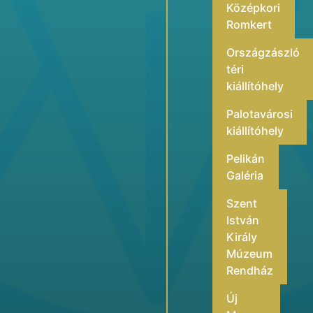
Középkori
Romkert
Országzászló
téri
kiállítóhely
Palotavárosi
kiállítóhely
Pelikán
Galéria
Szent
István
Király
Múzeum
Rendház
Új