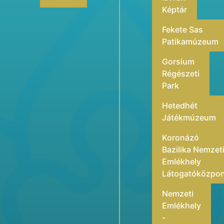
Képtár
Fekete Sas
Patikamúzeum
Gorsium
Régészeti
Park
Hetedhét
Játékmúzeum
Koronázó
Bazilika Nemzet
Emlékhely
Látogatóközpo
Nemzeti
Emlékhely
-