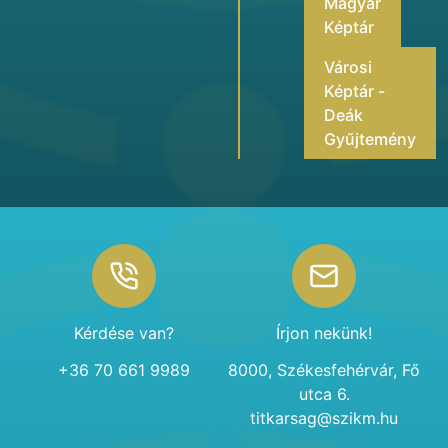
Magyar
Képtár
Városi
Képtár -
Deák
Gyűjtemény
Footer
Kérdése van?
Írjon nekünk!
+36 70 661 9989
8000, Székesfehérvár, Fő
utca 6.
titkarsag@szikm.hu