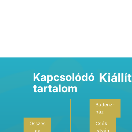
Kiáll
Kapcsolódó
tartalom
Budenz-
ház
Összes
Csók
>>
István