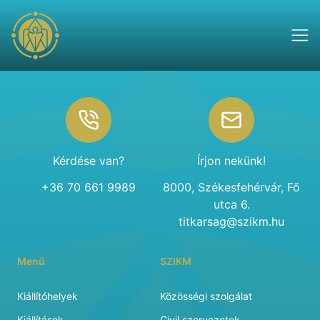
Footer
Kérdése van?
Írjon nekünk!
+36 70 661 9989
8000, Székesfehérvár, Fő
utca 6.
titkarsag@szikm.hu
Menü
SZIKM
Kiállítóhelyek
Közösségi szolgálat
Kiállítások
Civil szervezetek