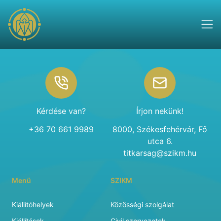
Footer
Kérdése van?
Írjon nekünk!
+36 70 661 9989
8000, Székesfehérvár, Fő
utca 6.
titkarsag@szikm.hu
Menü
SZIKM
Kiállítóhelyek
Közösségi szolgálat
Kiállítások
Civil szervezetek