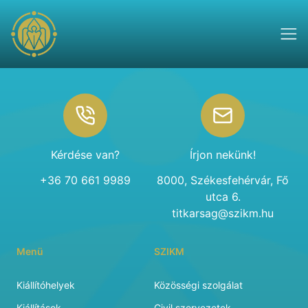
Footer
Kérdése van?
Írjon nekünk!
+36 70 661 9989
8000, Székesfehérvár, Fő
utca 6.
titkarsag@szikm.hu
Menü
SZIKM
Kiállítóhelyek
Közösségi szolgálat
Kiállítások
Civil szervezetek