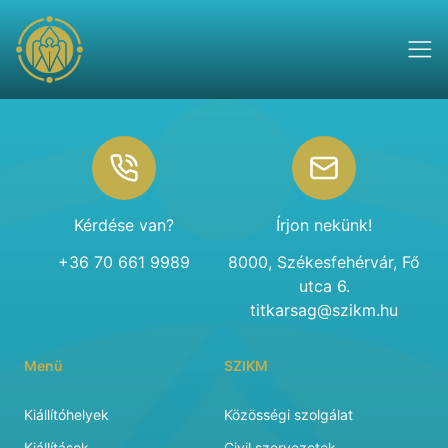
Footer
Kérdése van?
Írjon nekünk!
+36 70 661 9989
8000, Székesfehérvár, Fő
utca 6.
titkarsag@szikm.hu
Menü
SZIKM
Kiállítóhelyek
Közösségi szolgálat
Kiállítások
Civil szervezetek