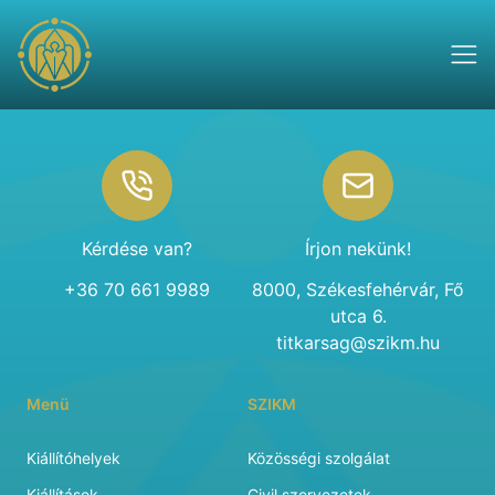
Footer
Kérdése van?
Írjon nekünk!
+36 70 661 9989
8000, Székesfehérvár, Fő
utca 6.
titkarsag@szikm.hu
Menü
SZIKM
Kiállítóhelyek
Közösségi szolgálat
Kiállítások
Civil szervezetek