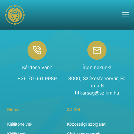
Footer
Kérdése van?
Írjon nekünk!
+36 70 661 9989
8000, Székesfehérvár, Fő
utca 6.
titkarsag@szikm.hu
Menü
SZIKM
Kiállítóhelyek
Közösségi szolgálat
Kiállítások
Civil szervezetek