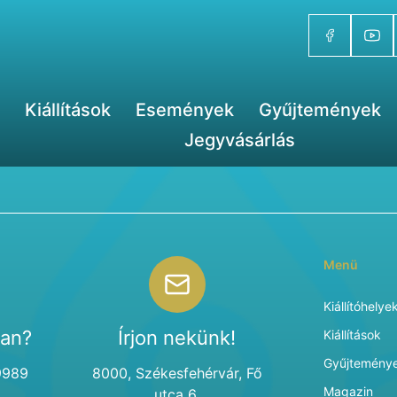
Kiállítások
Események
Gyűjtemények
Jegyvásárlás
Menü
Kiállítóhelye
van?
Írjon nekünk!
Kiállítások
Gyűjtemény
9989
8000, Székesfehérvár, Fő
Magazin
utca 6.