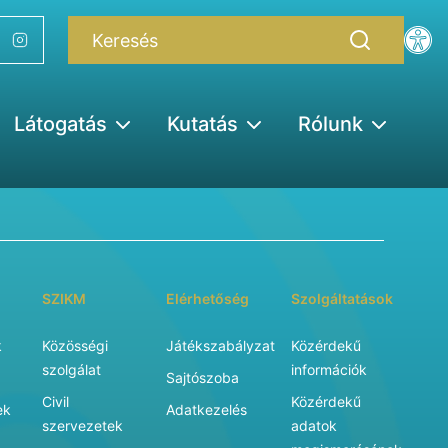
Látogatás
Kutatás
Rólunk
SZIKM
Elérhetőség
Szolgáltatások
k
Közösségi
Játékszabályzat
Közérdekű
szolgálat
információk
Sajtószoba
Civil
Közérdekű
ek
Adatkezelés
szervezetek
adatok