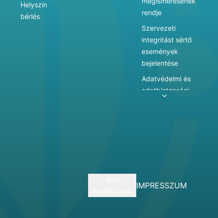
megismerésének
Helyszín
rendje
bérlés
Szervezeti
integritást sértő
események
bejelentése
Adatvédelmi és
adatbiztonsági
szabályzat
Adatkezelés
Játékszabályzat
Vármegyei
hatókörű városi
múzeum
Süti
szolgáltatásai
IMPRESSZUM
beállítások