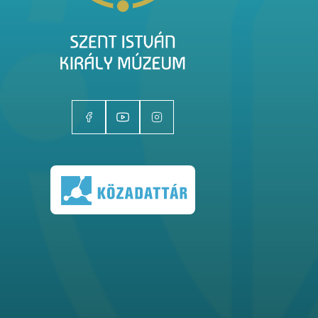
Kiállítóhelyek
Kiállítások
Gyűjtemények
Magazin
Kutatás
Rólunk