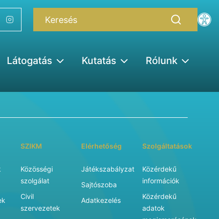
Látogatás
Kutatás
Rólunk
SZIKM
Elérhetőség
Szolgáltatások
k
Közösségi
Játékszabályzat
Közérdekű
szolgálat
információk
Sajtószoba
Civil
Közérdekű
ek
Adatkezelés
szervezetek
adatok