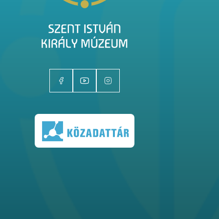
Kiállítóhelyek
Kiállítások
Gyűjtemények
Magazin
Kutatás
Rólunk