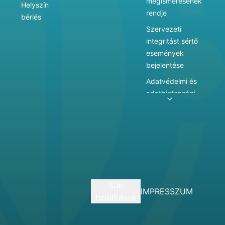
megismerésének
Helyszín
rendje
bérlés
Szervezeti
integritást sértő
események
bejelentése
Adatvédelmi és
adatbiztonsági
szabályzat
Adatkezelés
Játékszabályzat
Vármegyei
hatókörű városi
múzeum
Süti
szolgáltatásai
IMPRESSZUM
beállítások