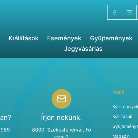
Kiállítások
Események
Gyűjtemények
Jegyvásárlás
Menü
Kiállítóhelye
van?
Írjon nekünk!
Kiállítások
Gyűjtemény
9989
8000, Székesfehérvár, Fő
Magazin
utca 6.