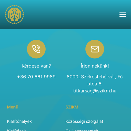
Footer
Kérdése van?
Írjon nekünk!
+36 70 661 9989
8000, Székesfehérvár, Fő
utca 6.
titkarsag@szikm.hu
Menü
SZIKM
Kiállítóhelyek
Közösségi szolgálat
Kiállítások
Civil szervezetek