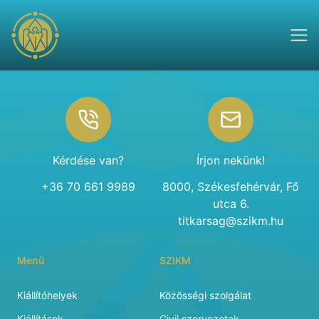
Footer
Kérdése van?
Írjon nekünk!
+36 70 661 9989
8000, Székesfehérvár, Fő
utca 6.
titkarsag@szikm.hu
Menü
SZIKM
Kiállítóhelyek
Közösségi szolgálat
Kiállítások
Civil szervezetek