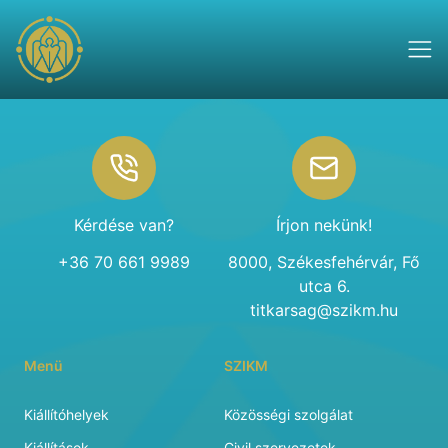
Footer
Kérdése van?
Írjon nekünk!
+36 70 661 9989
8000, Székesfehérvár, Fő
utca 6.
titkarsag@szikm.hu
Menü
SZIKM
Kiállítóhelyek
Közösségi szolgálat
Kiállítások
Civil szervezetek